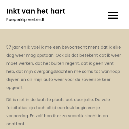
Ga
Inkt van het hart
naar
Peeperklip verbindt
de
inhoud
57 jaar en ik voel ik me een bevoorrecht mens dat ik elke
dag weer mag opstaan. Ook als dat betekent dat ik weer
moet werken, dat het buiten regent, dat ik geen vent
heb, dat mijn overgangsklachten me soms tot wanhoop
drijven en als mijn auto weer voor de zoveelste keer
opgeeft.
Dit is niet in de laatste plaats ook door jullie. De vele
felicitaties zijn toch altijd een leuk begin van je
verjaardag. En zelf ben ik er zo vreselijk slecht in en
onattent.