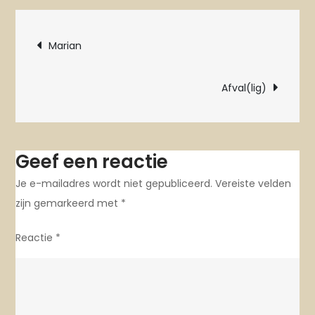
57
Bericht
jaar
Marian
navigatie
Afval(lig)
Geef een reactie
Je e-mailadres wordt niet gepubliceerd.
Vereiste velden
zijn gemarkeerd met
*
Reactie
*