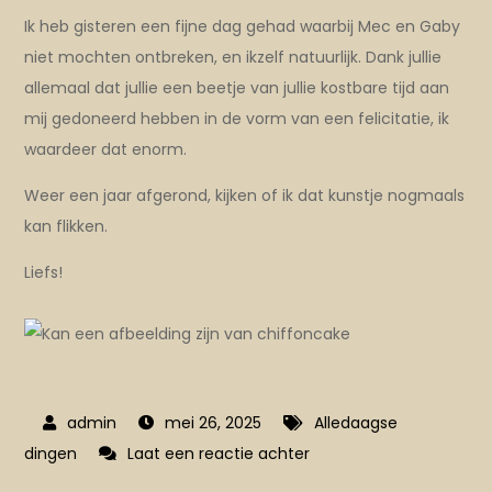
Ik heb gisteren een
fijne dag gehad waarbij Mec en Gaby
niet mochten ontbreken, en ikzelf natuurlijk. Dank jullie
allemaal dat jullie een beetje van jullie kostbare tijd aan
mij gedoneerd hebben in de vorm van een felicitatie, ik
waardeer dat enorm.
Weer een jaar afgerond, kijken of ik dat kunstje nogmaals
kan flikken.
Liefs!
mei 26, 2025
Alledaagse
op
dingen
Laat een reactie achter
Hiephiephoera