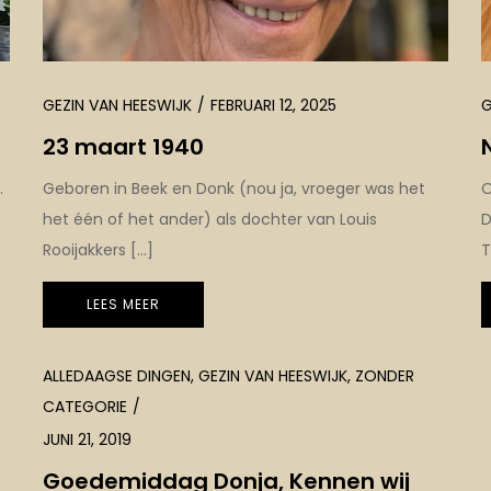
GEZIN VAN HEESWIJK
FEBRUARI 12, 2025
G
23 maart 1940
.
Geboren in Beek en Donk (nou ja, vroeger was het
O
het één of het ander) als dochter van Louis
D
Rooijakkers […]
T
LEES MEER
ALLEDAAGSE DINGEN
,
GEZIN VAN HEESWIJK
,
ZONDER
CATEGORIE
JUNI 21, 2019
Goedemiddag Donja, Kennen wij