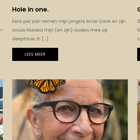
Hole in one.
Eens per jaar nemen mijn jongste broer Dave en zijn
1
vrouw Mariska mijn (en zijn) ouders mee op
6
n
sleeptouw. Er […]
s
LEES MEER