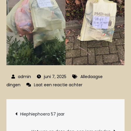
juni 7, 2025
Alledaagse
op
dingen
Laat een reactie achter
Afval(lig)
Bericht
Hiephiephoera 57 jaar
navigatie