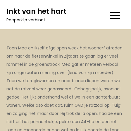
Ga
Inkt van het hart
naar
Peeperklip verbindt
de
inhoud
Toen Mec en ikzelf afgelopen week het woonerf afreden
om naar de fietsenwinkel in Zijtaart te gaan lag er veel
rommel in de groenstrook. Mec gaf er meteen verbaal
zijn ongezouten mening over (kind van zijn moeder).
Toen we terugkwamen en naar binnen liepen waren we
net de rotzooi weer gepasseerd. ‘Onbegrijpelijk, asociaal
gedoe. Het lijkt onderhand wel of we in een achterbuurt
wonen. Welke aso doet dat, ruim GVD je rotzooi op. Tuig’
en zo ging het maar door. Hij trok de la
open, haalde een
stift uit het pennenbakje, pakte een A4-tje en een rol
tape en mopperde er nog wat op los. Ik hoorde de tape