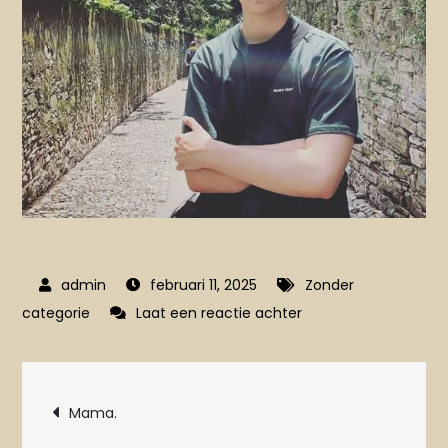
februari 11, 2025
Zonder
op
categorie
Laat een reactie achter
Wereldreiziger
Bericht
Mama.