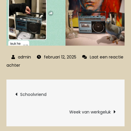
februari 12, 2025
Laat een reactie
op
achter
Jeugdsentiment
Bericht
Schoolvriend
navigatie
Week van werkgeluk