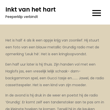
Ga
Inkt van het hart
naar
Peeperklip verbindt
de
inhoud
Het is half 4 als ik een appje krijg van zoonlief. Hij stuurt
een foto van een blauw metallic Grundig radio met de
opmerking ‘Leuk hè’. Het is een kringloopvondst.
Een half uur later is hij thuis. Zijn handen vol met een
Haglofs jas, een vreselijk lelijk schaak- dam-
backgammon spel, een Gucci tasje en…….. Jawel, de radio
cassettespeler. Het is een kind van zijn moeder.
In de avond is hij druk in de weer en poetst hij de radio
‘Grundig’. Er komt zelf een tandenstoker aan
te pas om in
de kleinste hoeken te komen. Terwijl hij in de keuken