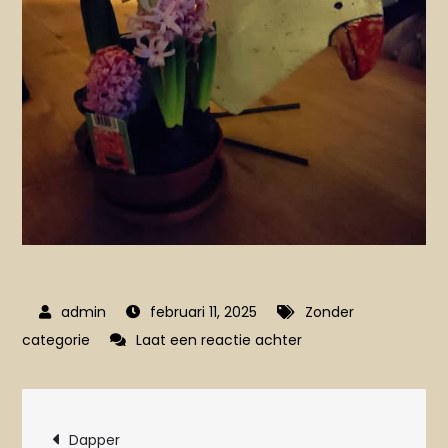
februari 11, 2025
Zonder
op
categorie
Laat een reactie achter
Birdie
Lau
Bericht
Dapper