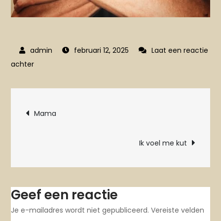
februari 12, 2025
Laat een reactie
op
achter
Het
gaat
Bericht
goed
Mama
hoor.
navigatie
Punt.
Ik voel me kut
Geef een reactie
Je e-mailadres wordt niet gepubliceerd.
Vereiste velden