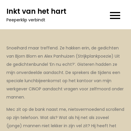
Ga
Inkt van het hart
naar
Peeperklip verbindt
de
inhoud
Snoeihard maar treffend. Ze hakken erin, de gedichten
van Bjorn Blom en Alex Panhuizen (Strijkplankpoezie) Uit
de gedichtenbundel ‘En nu echt?’. Gisteren hadden ze
mijn onverdeelde aandacht. De sprekers die tijdens een
speciale lunchbijeenkomst op het kantoor van mijn
werkgever CINOP aandacht vragen voor zelfmoord onder
mannen.
Mec zit op de bank naast me, nietsvermoedend scrollend
op zijn telefoon. Wat als? Wat als hij net als zoveel
(jonge) mannen
niet lekker in zijn vel zit? Hij heeft het